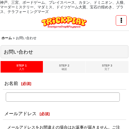
神戸、三宮、ボードゲーム、プレイスペース、カタン、ドミニオン、人狼、
マーダーミステリー、マダミス、ドイツゲーム大賞、宝石の煌めき、ブラ
ス、テラフォーミングマーズ
ホーム
>
お問い合わせ
お問い合わせ
STEP 1
STEP 2
STEP 3
入力
確認
完了
お名前
[
必須
]
メールアドレス
[
必須
]
メールアドレスをお間違えの場合はお返事が届きません。ご注