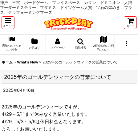
神戸、三宮、ボードゲーム、プレイスペース、カタン、ドミニオン、人狼、
マーダーミステリー、マダミス、ドイツゲーム大賞、宝石の煌めき、ブラ
ス、テラフォーミングマーズ
メニュー
カート
店舗へのアクセ
WEPSHOPのご利
カテゴリ
マイページ
商品検索
ス・料金
用について
ホーム
>
What's New
>
2025年のゴールデンウィークの営業について
2025年のゴールデンウィークの営業について
2025
04
16
年
月
日
2025年のゴールデンウィークですが、
4/29～5/11まで休みなく営業いたします。
4/29、5/3～5/6は休日料金となります。
よろしくお願いいたします。