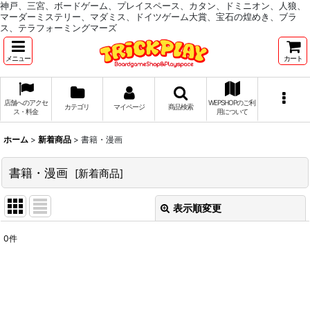
神戸、三宮、ボードゲーム、プレイスペース、カタン、ドミニオン、人狼、
マーダーミステリー、マダミス、ドイツゲーム大賞、宝石の煌めき、ブラ
ス、テラフォーミングマーズ
メニュー
カート
店舗へのアクセ
WEPSHOPのご利
カテゴリ
マイページ
商品検索
ス・料金
用について
ホーム
>
新着商品
>
書籍・漫画
書籍・漫画
[
新着商品
]
表示順変更
閉じる
0
件
表示数
:
並び順
: