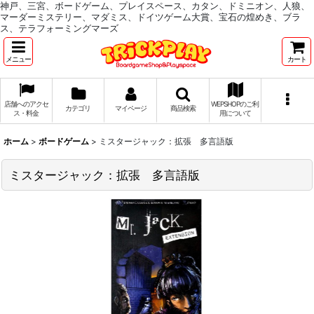
神戸、三宮、ボードゲーム、プレイスペース、カタン、ドミニオン、人狼、
マーダーミステリー、マダミス、ドイツゲーム大賞、宝石の煌めき、ブラ
ス、テラフォーミングマーズ
メニュー
カート
店舗へのアクセ
WEPSHOPのご利
カテゴリ
マイページ
商品検索
ス・料金
用について
ホーム
>
ボードゲーム
>
ミスタージャック：拡張 多言語版
ミスタージャック：拡張 多言語版