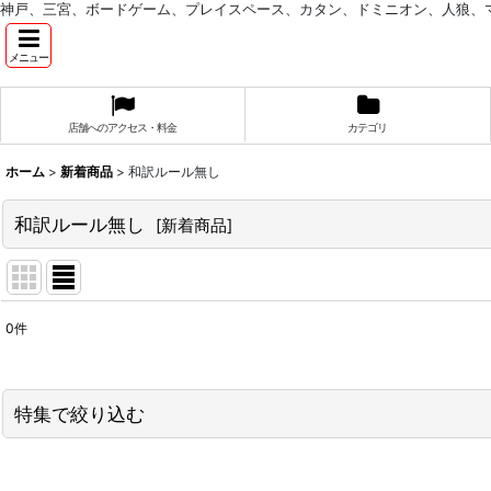
神戸、三宮、ボードゲーム、プレイスペース、カタン、ドミニオン、人狼、
メニュー
店舗へのアクセス・料金
カテゴリ
ホーム
>
新着商品
>
和訳ルール無し
和訳ルール無し
[
新着商品
]
0
件
表示数
:
並び順
:
特集で絞り込む
和訳ルール付き