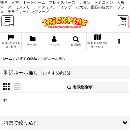
神戸、三宮、ボードゲーム、プレイスペース、カタン、ドミニオン、人狼、
マーダーミステリー、マダミス、ドイツゲーム大賞、宝石の煌めき、ブラ
ス、テラフォーミングマーズ
メニュー
カート
店舗へのアクセ
WEPSHOPのご利
カテゴリ
マイページ
商品検索
ス・料金
用について
ホーム
>
おすすめ商品
>
和訳ルール無し
和訳ルール無し
[
おすすめ商品
]
表示順変更
閉じる
0
件
表示数
:
並び順
:
特集で絞り込む