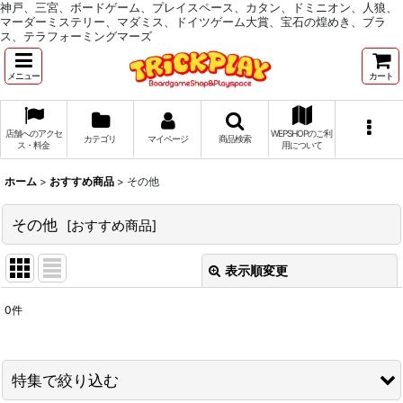
神戸、三宮、ボードゲーム、プレイスペース、カタン、ドミニオン、人狼、
マーダーミステリー、マダミス、ドイツゲーム大賞、宝石の煌めき、ブラ
ス、テラフォーミングマーズ
メニュー
カート
店舗へのアクセ
WEPSHOPのご利
カテゴリ
マイページ
商品検索
ス・料金
用について
ホーム
>
おすすめ商品
>
その他
その他
[
おすすめ商品
]
表示順変更
閉じる
0
件
表示数
:
並び順
:
特集で絞り込む